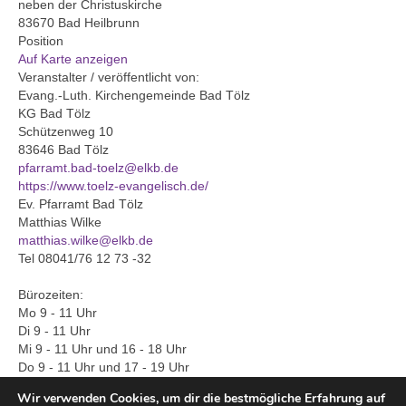
neben der Christuskirche
83670 Bad Heilbrunn
Gemeinde
Position
Auf Karte anzeigen
Mitarbeitende
Veranstalter / veröffentlicht von:
Evang.-Luth. Kirchengemeinde Bad Tölz
Pfarrteam
KG Bad Tölz
Schützenweg 10
Pfarrbüro
83646 Bad Tölz
pfarramt.bad-toelz@elkb.de
KantorIn
https://www.toelz-evangelisch.de/
Ev. Pfarramt Bad Tölz
Kita-Träger-Assistenz
Matthias Wilke
matthias.wilke@elkb.de
Dekanatsbüro
Tel 08041/76 12 73 -32
Bürozeiten:
Hausmeister und Mesnerinnen
Mo 9 - 11 Uhr
Di 9 - 11 Uhr
Soziale Beratung
Mi 9 - 11 Uhr und 16 - 18 Uhr
Do 9 - 11 Uhr und 17 - 19 Uhr
Kirchenvorstand
Wir verwenden Cookies, um dir die bestmögliche Erfahrung auf