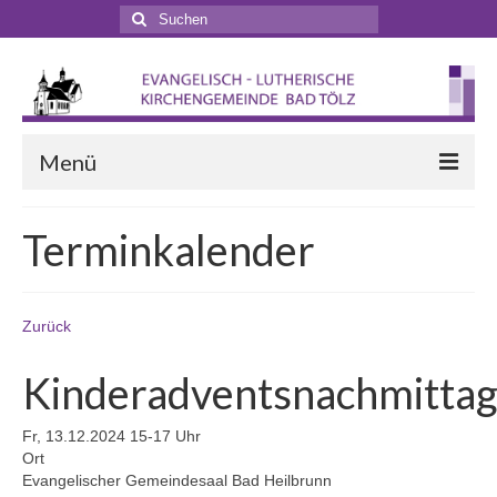
Suchen
nach:
Menü
Startseite
Terminkalender
Veranstaltungen
Terminkalender
Zurück
Gottesdienste
Kinderadventsnachmitta
Gottesdienstformen
Fr, 13.12.2024 15-17 Uhr
Zappelphilipp- und Kindergottesdienst
Ort
Evangelischer Gemeindesaal Bad Heilbrunn
Pilgern