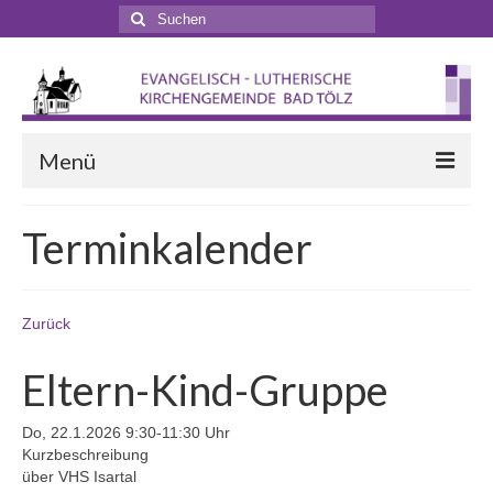
Suchen
nach:
Menü
Startseite
Terminkalender
Veranstaltungen
Terminkalender
Zurück
Gottesdienste
Eltern-Kind-Gruppe
Gottesdienstformen
Do, 22.1.2026 9:30-11:30 Uhr
Zappelphilipp- und Kindergottesdienst
Kurzbeschreibung
über VHS Isartal
Pilgern