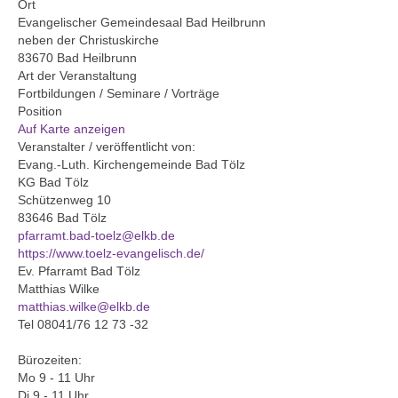
Ort
Evangelischer Gemeindesaal Bad Heilbrunn
Gemeinde
neben der Christuskirche
83670 Bad Heilbrunn
Mitarbeitende
Art der Veranstaltung
Fortbildungen / Seminare / Vorträge
Pfarrteam
Position
Auf Karte anzeigen
Pfarrbüro
Veranstalter / veröffentlicht von:
Evang.-Luth. Kirchengemeinde Bad Tölz
KantorIn
KG Bad Tölz
Schützenweg 10
Kita-Träger-Assistenz
83646 Bad Tölz
pfarramt.bad-toelz@elkb.de
Dekanatsbüro
https://www.toelz-evangelisch.de/
Ev. Pfarramt Bad Tölz
Matthias Wilke
Hausmeister und Mesnerinnen
matthias.wilke@elkb.de
Tel 08041/76 12 73 -32
Soziale Beratung
Bürozeiten:
Kirchenvorstand
Mo 9 - 11 Uhr
Di 9 - 11 Uhr