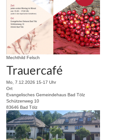
Gemeinde
Mitarbeitende
Pfarrteam
Pfarrbüro
Mechthild Felsch
KantorIn
Trauercafé
Kita-Träger-Assistenz
Mo, 7.12.2026 15-17 Uhr
Ort
Dekanatsbüro
Evangelisches Gemeindehaus Bad Tölz
Schützenweg 10
Hausmeister und Mesnerinnen
83646 Bad Tölz
Soziale Beratung
Kirchenvorstand