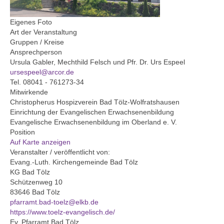
Ausschüsse, Arbeitskreise und
Beauftragungen
Eigenes Foto
Protokolle
Art der Veranstaltung
Gruppen / Kreise
Kirchen
Ansprechperson
Ursula Gabler, Mechthild Felsch und Pfr. Dr. Urs Espeel
Johanneskirche Bad Tölz
ursespeel@arcor.de
Tel. 08041 - 761273-34
Mitwirkende
Altarbild „Kreuzigung“ von Lovis Corinth
Christopherus Hospizverein Bad Tölz-Wolfratshausen
Einrichtung der Evangelischen Erwachsenenbildung
Christuskirche Bad Heilbrunn
Evangelische Erwachsenenbildung im Oberland e. V.
Position
Geschichte
Auf Karte anzeigen
Veranstalter / veröffentlicht von:
Karte der Ortsteile
Evang.-Luth. Kirchengemeinde Bad Tölz
KG Bad Tölz
Dekanat Bad Tölz
Schützenweg 10
83646 Bad Tölz
Evang. Erwachsenenbildung Oberland
pfarramt.bad-toelz@elkb.de
https://www.toelz-evangelisch.de/
Evang.-Luth. Kirche in Bayern
Ev. Pfarramt Bad Tölz