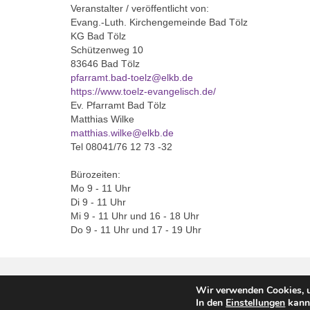
Veranstalter / veröffentlicht von:
Evang.-Luth. Kirchengemeinde Bad Tölz
KG Bad Tölz
Schützenweg 10
83646 Bad Tölz
pfarramt.bad-toelz@elkb.de
https://www.toelz-evangelisch.de/
Ev. Pfarramt Bad Tölz
Matthias Wilke
matthias.wilke@elkb.de
Tel 08041/76 12 73 -32
Bürozeiten:
Mo 9 - 11 Uhr
Di 9 - 11 Uhr
Mi 9 - 11 Uhr und 16 - 18 Uhr
Do 9 - 11 Uhr und 17 - 19 Uhr
Wir verwenden Cookies, u
© 2026 Evang. Luth. Kirchengemeinde Bad Tölz
In den
Einstellungen
kanns