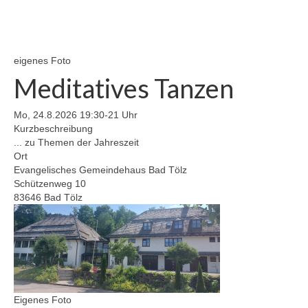
Gemeinde
Mitarbeitende
eigenes Foto
Meditatives Tanzen
Pfarrteam
Pfarrbüro
Mo, 24.8.2026 19:30-21 Uhr
Kurzbeschreibung
KantorIn
... zu Themen der Jahreszeit
Ort
Kita-Träger-Assistenz
Evangelisches Gemeindehaus Bad Tölz
Schützenweg 10
Dekanatsbüro
83646 Bad Tölz
Hausmeister und Mesnerinnen
Soziale Beratung
Kirchenvorstand
Eigenes Foto