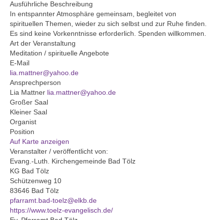
Ausschüsse, Arbeitskreise und
Ausführliche Beschreibung
Beauftragungen
In entspannter Atmosphäre gemeinsam, begleitet von
spirituellen Themen, wieder zu sich selbst und zur Ruhe finden.
Protokolle
Es sind keine Vorkenntnisse erforderlich. Spenden willkommen.
Art der Veranstaltung
Kirchen
Meditation / spirituelle Angebote
E-Mail
Johanneskirche Bad Tölz
lia.mattner@yahoo.de
Ansprechperson
Altarbild „Kreuzigung“ von Lovis Corinth
Lia Mattner
lia.mattner@yahoo.de
Großer Saal
Christuskirche Bad Heilbrunn
Kleiner Saal
Organist
Geschichte
Position
Auf Karte anzeigen
Karte der Ortsteile
Veranstalter / veröffentlicht von:
Evang.-Luth. Kirchengemeinde Bad Tölz
KG Bad Tölz
Dekanat Bad Tölz
Schützenweg 10
83646 Bad Tölz
Evang. Erwachsenenbildung Oberland
pfarramt.bad-toelz@elkb.de
https://www.toelz-evangelisch.de/
Evang.-Luth. Kirche in Bayern
Ev. Pfarramt Bad Tölz