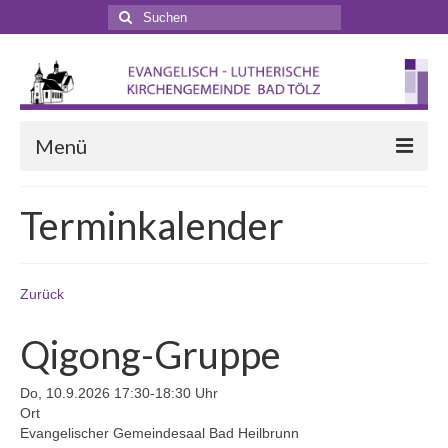
Suchen
nach:
Menü
Startseite
Terminkalender
Veranstaltungen
Terminkalender
Zurück
Gottesdienste
Qigong-Gruppe
Gottesdienstformen
Do, 10.9.2026 17:30-18:30 Uhr
Zappelphilipp- und Kindergottesdienst
Ort
Evangelischer Gemeindesaal Bad Heilbrunn
Pilgern