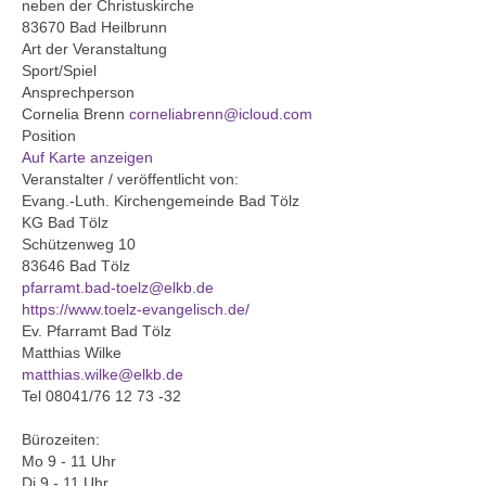
neben der Christuskirche
83670 Bad Heilbrunn
Gemeinde
Art der Veranstaltung
Sport/Spiel
Mitarbeitende
Ansprechperson
Cornelia Brenn
corneliabrenn@icloud.com
Pfarrteam
Position
Auf Karte anzeigen
Pfarrbüro
Veranstalter / veröffentlicht von:
Evang.-Luth. Kirchengemeinde Bad Tölz
KantorIn
KG Bad Tölz
Schützenweg 10
Kita-Träger-Assistenz
83646 Bad Tölz
pfarramt.bad-toelz@elkb.de
Dekanatsbüro
https://www.toelz-evangelisch.de/
Ev. Pfarramt Bad Tölz
Matthias Wilke
Hausmeister und Mesnerinnen
matthias.wilke@elkb.de
Tel 08041/76 12 73 -32
Soziale Beratung
Bürozeiten:
Kirchenvorstand
Mo 9 - 11 Uhr
Di 9 - 11 Uhr