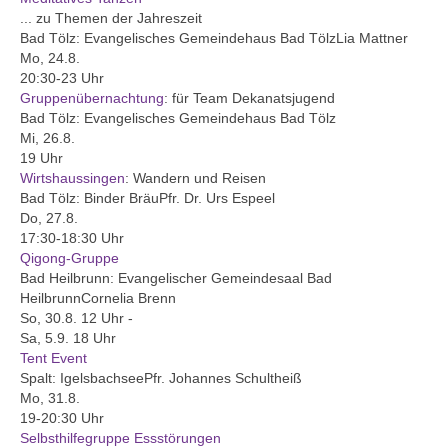
... zu Themen der Jahreszeit
Evang. Kirche in Deutschland
Bad Tölz:
Evangelisches Gemeindehaus Bad Tölz
Lia Mattner
Mo, 24.8.
Kirchenmusik
20:30-23 Uhr
Gruppenübernachtung
:
für Team Dekanatsjugend
Organisten
Bad Tölz:
Evangelisches Gemeindehaus Bad Tölz
Mi, 26.8.
Männerchor
19 Uhr
Wirtshaussingen
:
Wandern und Reisen
Projektchor für Frauen
Bad Tölz:
Binder Bräu
Pfr. Dr. Urs Espeel
Do, 27.8.
Joyce
17:30-18:30 Uhr
Qigong-Gruppe
Posaunenchor
Bad Heilbrunn:
Evangelischer Gemeindesaal Bad
Heilbrunn
Cornelia Brenn
Jugend
So, 30.8.
12 Uhr
-
Sa, 5.9.
18 Uhr
Bilder Jugendarbeit
Tent Event
Spalt:
Igelsbachsee
Pfr. Johannes Schultheiß
Freizeiten
Mo, 31.8.
19-20:30 Uhr
Unsere Kinderfreizeit
Selbsthilfegruppe Essstörungen