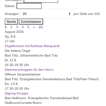
Datum:
Gemeinde
Anzeigen:
pro Seite von
101
Mitarbeitende
Suche
Zurücksetzen
1
2
3
4
5
»
[6]
Pfarrteam
August 2026
Sa, 8.8.
Pfarrbüro
17 Uhr
Orgelkonzert mit Andreas Marquardt
KantorIn
Die heitere Orgel
Bad Tölz:
Johanneskirche Bad Tölz
Kita-Träger-Assistenz
Di, 11.8.
16:30-18:30 Uhr
Dekanatsbüro
Dämmerschoppen für den Herrn
Offener Gesprächskreis
Hausmeister und Mesnerinnen
Bad Tölz:
Evangelisches Gemeindehaus Bad Tölz
Peter Petsch
Do, 13.8.
Soziale Beratung
17:30-18:30 Uhr
Qigong-Gruppe
Kirchenvorstand
Bad Heilbrunn:
Evangelischer Gemeindesaal Bad
Heilbrunn
Cornelia Brenn