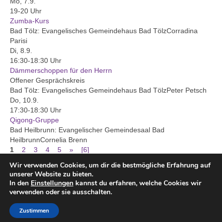
Mo, 7.9.
19-20 Uhr
Gruppen und Kreise
Zumba-Kurs
Bad Tölz:
Evangelisches Gemeindehaus Bad Tölz
Corradina
AK Fair kaufen
Parisi
Di, 8.9.
Asyl im Oberland
16:30-18:30 Uhr
Dämmerschoppen für den Herrn
Alleinerziehende
Offener Gesprächskreis
Bad Tölz:
Evangelisches Gemeindehaus Bad Tölz
Peter Petsch
Dämmerschoppen für Herren
Do, 10.9.
17:30-18:30 Uhr
Trauercafé
Qigong-Gruppe
Bad Heilbrunn:
Evangelischer Gemeindesaal Bad
Nachmittag der Begegnung
Heilbrunn
Cornelia Brenn
1
2
3
4
5
»
[6]
Gespräche auf der blauen Couch
Wir verwenden Cookies, um dir die bestmögliche Erfahrung auf
unserer Website zu bieten.
Predigttextgespräch
In den
Einstellungen
kannst du erfahren, welche Cookies wir
verwenden oder sie ausschalten.
Impressum
Meditatives Tanzen
Kontakt
Datenschutzerklärung
Zustimmen
© 2026 Evang. Luth. Kirchengemeinde Bad Tölz
Kindertagesstätten