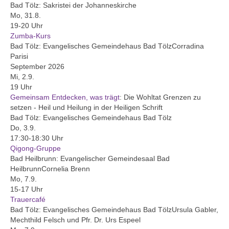
Bad Tölz:
Sakristei der Johanneskirche
Konfetzival
Mo, 31.8.
19-20 Uhr
Abenteuer-Übernachtung
Zumba-Kurs
Bad Tölz:
Evangelisches Gemeindehaus Bad Tölz
Corradina
Zeltlager Tent Event
Parisi
September 2026
Konfirmations-Kurs
Mi, 2.9.
19 Uhr
Gemeinsam Entdecken, was trägt
Kinderprogramm
:
Die Wohltat Grenzen zu
setzen - Heil und Heilung in der Heiligen Schrift
Bad Tölz:
Evangelisches Gemeindehaus Bad Tölz
Kindergruppe
Do, 3.9.
17:30-18:30 Uhr
Vorkonfi-Gruppe
Qigong-Gruppe
Bad Heilbrunn:
Evangelischer Gemeindesaal Bad
Jugendpgrogramm
Heilbrunn
Cornelia Brenn
Mo, 7.9.
Jugendgruppe
15-17 Uhr
Trauercafé
Jugendausschuss
Bad Tölz:
Evangelisches Gemeindehaus Bad Tölz
Ursula Gabler,
Mechthild Felsch und Pfr. Dr. Urs Espeel
Dekantsjugend