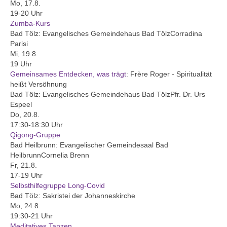
Ausschüsse, Arbeitskreise und
Mo, 17.8.
Beauftragungen
19-20 Uhr
Zumba-Kurs
Protokolle
Bad Tölz:
Evangelisches Gemeindehaus Bad Tölz
Corradina
Parisi
Kirchen
Mi, 19.8.
19 Uhr
Johanneskirche Bad Tölz
Gemeinsames Entdecken, was trägt
:
Frère Roger - Spiritualität
heißt Versöhnung
Altarbild „Kreuzigung“ von Lovis Corinth
Bad Tölz:
Evangelisches Gemeindehaus Bad Tölz
Pfr. Dr. Urs
Espeel
Christuskirche Bad Heilbrunn
Do, 20.8.
17:30-18:30 Uhr
Qigong-Gruppe
Geschichte
Bad Heilbrunn:
Evangelischer Gemeindesaal Bad
Heilbrunn
Cornelia Brenn
Karte der Ortsteile
Fr, 21.8.
17-19 Uhr
Dekanat Bad Tölz
Selbsthilfegruppe Long-Covid
Bad Tölz:
Sakristei der Johanneskirche
Evang. Erwachsenenbildung Oberland
Mo, 24.8.
19:30-21 Uhr
Evang.-Luth. Kirche in Bayern
Meditatives Tanzen