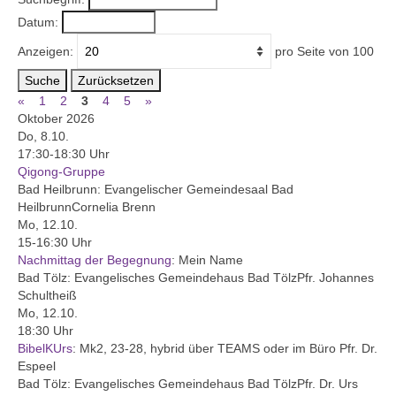
Datum:
Gemeinde
Anzeigen:
pro Seite von
100
Mitarbeitende
Suche
Zurücksetzen
«
1
2
3
4
5
»
Pfarrteam
Oktober 2026
Do, 8.10.
Pfarrbüro
17:30-18:30 Uhr
Qigong-Gruppe
KantorIn
Bad Heilbrunn:
Evangelischer Gemeindesaal Bad
Heilbrunn
Cornelia Brenn
Kita-Träger-Assistenz
Mo, 12.10.
15-16:30 Uhr
Dekanatsbüro
Nachmittag der Begegnung
:
Mein Name
Bad Tölz:
Evangelisches Gemeindehaus Bad Tölz
Pfr. Johannes
Hausmeister und Mesnerinnen
Schultheiß
Mo, 12.10.
Soziale Beratung
18:30 Uhr
BibelKUrs
:
Mk2, 23-28, hybrid über TEAMS oder im Büro Pfr. Dr.
Kirchenvorstand
Espeel
Bad Tölz:
Evangelisches Gemeindehaus Bad Tölz
Pfr. Dr. Urs