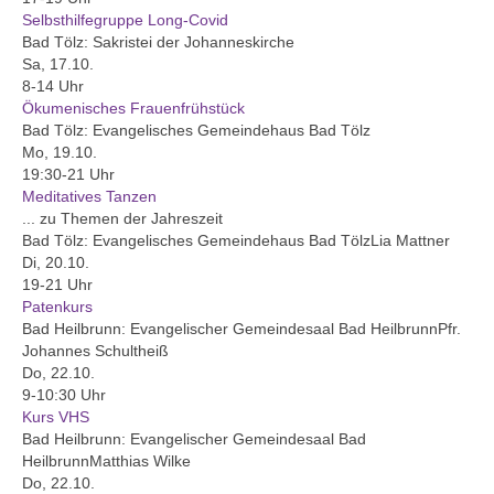
Selbsthilfegruppe Long-Covid
Evang. Kirche in Deutschland
Bad Tölz:
Sakristei der Johanneskirche
Sa, 17.10.
Kirchenmusik
8-14 Uhr
Ökumenisches Frauenfrühstück
Organisten
Bad Tölz:
Evangelisches Gemeindehaus Bad Tölz
Mo, 19.10.
Männerchor
19:30-21 Uhr
Meditatives Tanzen
Projektchor für Frauen
... zu Themen der Jahreszeit
Bad Tölz:
Evangelisches Gemeindehaus Bad Tölz
Lia Mattner
Joyce
Di, 20.10.
19-21 Uhr
Posaunenchor
Patenkurs
Bad Heilbrunn:
Evangelischer Gemeindesaal Bad Heilbrunn
Pfr.
Jugend
Johannes Schultheiß
Do, 22.10.
Bilder Jugendarbeit
9-10:30 Uhr
Kurs VHS
Freizeiten
Bad Heilbrunn:
Evangelischer Gemeindesaal Bad
Heilbrunn
Matthias Wilke
Unsere Kinderfreizeit
Do, 22.10.