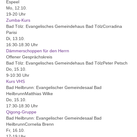
Ausschüsse, Arbeitskreise und
Espeel
Beauftragungen
Mo, 12.10.
19-20 Uhr
Protokolle
Zumba-Kurs
Bad Tölz:
Evangelisches Gemeindehaus Bad Tölz
Corradina
Kirchen
Parisi
Di, 13.10.
Johanneskirche Bad Tölz
16:30-18:30 Uhr
Dämmerschoppen für den Herrn
Altarbild „Kreuzigung“ von Lovis Corinth
Offener Gesprächskreis
Bad Tölz:
Evangelisches Gemeindehaus Bad Tölz
Peter Petsch
Christuskirche Bad Heilbrunn
Do, 15.10.
9-10:30 Uhr
Kurs VHS
Geschichte
Bad Heilbrunn:
Evangelischer Gemeindesaal Bad
Heilbrunn
Matthias Wilke
Karte der Ortsteile
Do, 15.10.
17:30-18:30 Uhr
Dekanat Bad Tölz
Qigong-Gruppe
Bad Heilbrunn:
Evangelischer Gemeindesaal Bad
Evang. Erwachsenenbildung Oberland
Heilbrunn
Cornelia Brenn
Fr, 16.10.
Evang.-Luth. Kirche in Bayern
17-19 Uhr