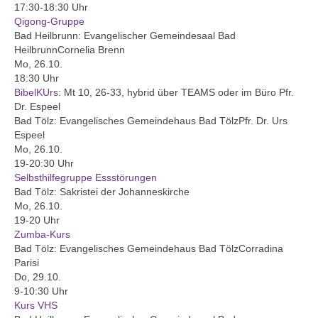
17:30-18:30 Uhr
Konfetzival
Qigong-Gruppe
Bad Heilbrunn:
Evangelischer Gemeindesaal Bad
Abenteuer-Übernachtung
Heilbrunn
Cornelia Brenn
Mo, 26.10.
Zeltlager Tent Event
18:30 Uhr
BibelKUrs
:
Mt 10, 26-33, hybrid über TEAMS oder im Büro Pfr.
Konfirmations-Kurs
Dr. Espeel
Bad Tölz:
Evangelisches Gemeindehaus Bad Tölz
Pfr. Dr. Urs
Espeel
Kinderprogramm
Mo, 26.10.
19-20:30 Uhr
Kindergruppe
Selbsthilfegruppe Essstörungen
Bad Tölz:
Sakristei der Johanneskirche
Vorkonfi-Gruppe
Mo, 26.10.
19-20 Uhr
Jugendpgrogramm
Zumba-Kurs
Bad Tölz:
Evangelisches Gemeindehaus Bad Tölz
Corradina
Jugendgruppe
Parisi
Do, 29.10.
Jugendausschuss
9-10:30 Uhr
Kurs VHS
Dekantsjugend