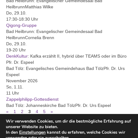
Bad Heilbrunn:
Evangelischer Gemeindesaal Bad
Heilbrunn
Matthias Wilke
Gruppen und Kreise
Do, 29.10.
17:30-18:30 Uhr
AK Fair kaufen
Qigong-Gruppe
Bad Heilbrunn:
Evangelischer Gemeindesaal Bad
Asyl im Oberland
Heilbrunn
Cornelia Brenn
Do, 29.10.
Alleinerziehende
19-20 Uhr
DenkKultur
:
Kafka erzählt II, hybrid über TEAMS oder im Büro
Dämmerschoppen für Herren
Pfr. Dr. Espeel
Bad Tölz:
Evangelisches Gemeindehaus Bad Tölz
Pfr. Dr. Urs
Trauercafé
Espeel
November 2026
Nachmittag der Begegnung
So, 1.11.
11 Uhr
Gespräche auf der blauen Couch
Zappelphilipp-Gottesdienst
Bad Tölz:
Johanneskirche Bad Tölz
Pfr. Dr. Urs Espeel
Predigttextgespräch
«
1
2
3
4
5
»
Wir verwenden Cookies, um dir die bestmögliche Erfahrung auf
Meditatives Tanzen
unserer Website zu bieten.
In den
Einstellungen
kannst du erfahren, welche Cookies wir
Kindertagesstätten
verwenden oder sie ausschalten.