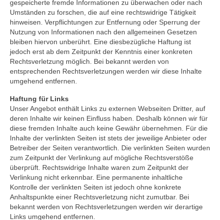
Ausschüsse, Arbeitskreise und
gespeicherte fremde Informationen zu überwachen oder nach
Beauftragungen
Umständen zu forschen, die auf eine rechtswidrige Tätigkeit
hinweisen. Verpflichtungen zur Entfernung oder Sperrung der
Protokolle
Nutzung von Informationen nach den allgemeinen Gesetzen
bleiben hiervon unberührt. Eine diesbezügliche Haftung ist
Kirchen
jedoch erst ab dem Zeitpunkt der Kenntnis einer konkreten
Rechtsverletzung möglich. Bei bekannt werden von
Johanneskirche Bad Tölz
entsprechenden Rechtsverletzungen werden wir diese Inhalte
umgehend entfernen.
Altarbild „Kreuzigung“ von Lovis Corinth
Haftung für Links
Unser Angebot enthält Links zu externen Webseiten Dritter, auf
Christuskirche Bad Heilbrunn
deren Inhalte wir keinen Einfluss haben. Deshalb können wir für
diese fremden Inhalte auch keine Gewähr übernehmen. Für die
Geschichte
Inhalte der verlinkten Seiten ist stets der jeweilige Anbieter oder
Betreiber der Seiten verantwortlich. Die verlinkten Seiten wurden
Karte der Ortsteile
zum Zeitpunkt der Verlinkung auf mögliche Rechtsverstöße
überprüft. Rechtswidrige Inhalte waren zum Zeitpunkt der
Dekanat Bad Tölz
Verlinkung nicht erkennbar. Eine permanente inhaltliche
Kontrolle der verlinkten Seiten ist jedoch ohne konkrete
Evang. Erwachsenenbildung Oberland
Anhaltspunkte einer Rechtsverletzung nicht zumutbar. Bei
bekannt werden von Rechtsverletzungen werden wir derartige
Evang.-Luth. Kirche in Bayern
Links umgehend entfernen.