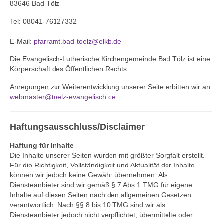
83646 Bad Tölz
Gemeinde
Tel: 08041-76127332
Mitarbeitende
E-Mail:
pfarramt.bad-toelz@elkb.de
Die Evangelisch-Lutherische Kirchengemeinde Bad Tölz ist eine
Pfarrteam
Körperschaft des Öffentlichen Rechts.
Pfarrbüro
Anregungen zur Weiterentwicklung unserer Seite erbitten wir an:
webmaster@toelz-evangelisch.de
KantorIn
Kita-Träger-Assistenz
Haftungsausschluss/Disclaimer
Dekanatsbüro
Haftung für Inhalte
Die Inhalte unserer Seiten wurden mit größter Sorgfalt erstellt.
Hausmeister und Mesnerinnen
Für die Richtigkeit, Vollständigkeit und Aktualität der Inhalte
können wir jedoch keine Gewähr übernehmen. Als
Soziale Beratung
Diensteanbieter sind wir gemäß § 7 Abs.1 TMG für eigene
Inhalte auf diesen Seiten nach den allgemeinen Gesetzen
Kirchenvorstand
verantwortlich. Nach §§ 8 bis 10 TMG sind wir als
Diensteanbieter jedoch nicht verpflichtet, übermittelte oder