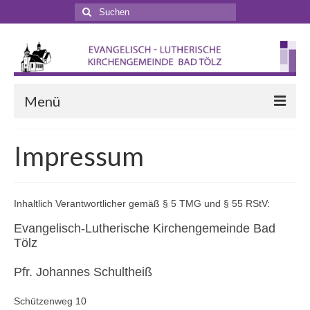
Suchen
nach:
Menü
Startseite
Impressum
Veranstaltungen
Terminkalender
Inhaltlich Verantwortlicher gemäß § 5 TMG und § 55 RStV:
Gottesdienste
Evangelisch-Lutherische Kirchengemeinde Bad
Tölz
Gottesdienstformen
Pfr. Johannes Schultheiß
Zappelphilipp- und Kindergottesdienst
Schützenweg 10
Pilgern