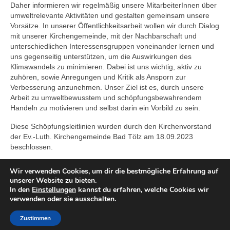
Daher informieren wir regelmäßig unsere MitarbeiterInnen über
Evang. Kirche in Deutschland
umweltrelevante Aktivitäten und gestalten gemeinsam unsere
Vorsätze. In unserer Öffentlichkeitsarbeit wollen wir durch Dialog
Kirchenmusik
mit unserer Kirchengemeinde, mit der Nachbarschaft und
unterschiedlichen Interessensgruppen voneinander lernen und
Organisten
uns gegenseitig unterstützen, um die Auswirkungen des
Klimawandels zu minimieren. Dabei ist uns wichtig, aktiv zu
Männerchor
zuhören, sowie Anregungen und Kritik als Ansporn zur
Verbesserung anzunehmen. Unser Ziel ist es, durch unsere
Projektchor für Frauen
Arbeit zu umweltbewusstem und schöpfungsbewahrendem
Handeln zu motivieren und selbst darin ein Vorbild zu sein.
Joyce
Diese Schöpfungsleitlinien wurden durch den Kirchenvorstand
der Ev.-Luth. Kirchengemeinde Bad Tölz am 18.09.2023
Posaunenchor
beschlossen.
Jugend
Wir verwenden Cookies, um dir die bestmögliche Erfahrung auf
unserer Website zu bieten.
Bilder Jugendarbeit
In den
Einstellungen
kannst du erfahren, welche Cookies wir
verwenden oder sie ausschalten.
Freizeiten
Impressum
Kontakt
Datenschutzerklärung
Zustimmen
© 2026 Evang. Luth. Kirchengemeinde Bad Tölz
Unsere Kinderfreizeit