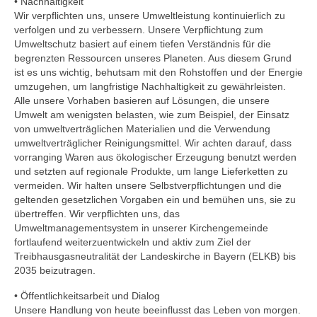
Ausschüsse, Arbeitskreise und
• Nachhaltigkeit
Beauftragungen
Wir verpflichten uns, unsere Umweltleistung kontinuierlich zu
verfolgen und zu verbessern. Unsere Verpflichtung zum
Protokolle
Umweltschutz basiert auf einem tiefen Verständnis für die
begrenzten Ressourcen unseres Planeten. Aus diesem Grund
ist es uns wichtig, behutsam mit den Rohstoffen und der Energie
Kirchen
umzugehen, um langfristige Nachhaltigkeit zu gewährleisten.
Alle unsere Vorhaben basieren auf Lösungen, die unsere
Johanneskirche Bad Tölz
Umwelt am wenigsten belasten, wie zum Beispiel, der Einsatz
von umweltverträglichen Materialien und die Verwendung
Altarbild „Kreuzigung“ von Lovis Corinth
umweltverträglicher Reinigungsmittel. Wir achten darauf, dass
vorranging Waren aus ökologischer Erzeugung benutzt werden
Christuskirche Bad Heilbrunn
und setzten auf regionale Produkte, um lange Lieferketten zu
vermeiden. Wir halten unsere Selbstverpflichtungen und die
Geschichte
geltenden gesetzlichen Vorgaben ein und bemühen uns, sie zu
übertreffen. Wir verpflichten uns, das
Karte der Ortsteile
Umweltmanagementsystem in unserer Kirchengemeinde
fortlaufend weiterzuentwickeln und aktiv zum Ziel der
Dekanat Bad Tölz
Treibhausgasneutralität der Landeskirche in Bayern (ELKB) bis
2035 beizutragen.
Evang. Erwachsenenbildung Oberland
• Öffentlichkeitsarbeit und Dialog
Evang.-Luth. Kirche in Bayern
Unsere Handlung von heute beeinflusst das Leben von morgen.