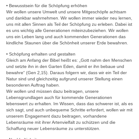
• Bewusstsein für die Schöpfung erhöhen
Wir wollen unsere Umwelt und unsere Mitgeschöpfe achtsam
Gemeinde
und dankbar wahrnehmen. Wir wollen immer wieder neu lernen,
uns mit allen Sinnen als Teil der Schöpfung zu erleben. Dabei ist
Mitarbeitende
es uns wichtig alle Generationen miteinzubeziehen. Wir wollen
uns ein Leben lang und auch kommenden Generationen das
Pfarrteam
kindliche Staunen über die Schönheit unserer Erde bewahren.
Pfarrbüro
• Schöpfung erhalten und gestalten
Gleich am Anfang der Bibel heißt es: „Gott nahm den Menschen
KantorIn
und setzte ihn in den Garten Eden, damit er ihn bebaue und
bewahre“ (Gen 2,15). Daraus folgern wir, dass wir ein Teil der
Kita-Träger-Assistenz
Natur sind und gleichzeitig aufgrund unserer Stellung einen
besonderen Auftrag haben.
Dekanatsbüro
Wir wollen und müssen dazu beitragen, unsere
Lebensgrundlagen auch für kommende Generationen
Hausmeister und Mesnerinnen
lebenswert zu erhalten. Im Wissen, dass das schwerer ist, als es
sich sagt, und auch unbequeme Schritte erfordert, wollen wir mit
Soziale Beratung
unserem Engagement dazu beitragen, vorhandene
Lebensräume mit ihrer Artenvielfalt zu schützen und die
Kirchenvorstand
Schaffung neuer Lebensräume zu unterstützen.