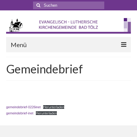
Suchen
nach:
Menü
Startseite
Gemeindebrief
Veranstaltungen
Terminkalender
Gottesdienste
gemeindebrief-0226inet
Herunterladen
Gottesdienstformen
gemeindebrief-inet
Herunterladen
Zappelphilipp- und Kindergottesdienst
Pilgern