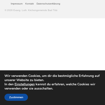
Impressum
Kontakt
Datenschutzerklärung
Gemeinde
© 2026 Evang. Luth. Kirchengemeinde Bad Tölz
Mitarbeitende
Pfarrteam
Pfarrbüro
KantorIn
Kita-Träger-Assistenz
Dekanatsbüro
Wir verwenden Cookies, um dir die bestmögliche Erfahrung auf
Hausmeister und Mesnerinnen
unserer Website zu bieten.
In den
Einstellungen
kannst du erfahren, welche Cookies wir
Soziale Beratung
verwenden oder sie ausschalten.
Kirchenvorstand
Zustimmen