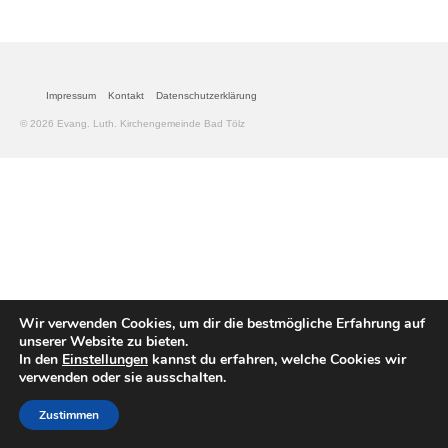
Gemeinde
Mitarbeitende
Impressum
Kontakt
Datenschutzerklärung
Pfarrteam
© 2026 Evang. Luth. Kirchengemeinde Bad Tölz
Pfarrbüro
KantorIn
Kita-Träger-Assistenz
Dekanatsbüro
Wir verwenden Cookies, um dir die bestmögliche Erfahrung auf
Hausmeister und Mesnerinnen
unserer Website zu bieten.
In den
Einstellungen
kannst du erfahren, welche Cookies wir
Soziale Beratung
verwenden oder sie ausschalten.
Kirchenvorstand
Zustimmen