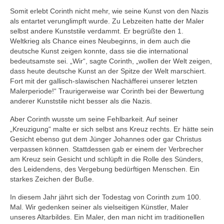
Ausschüsse, Arbeitskreise und
Beauftragungen
Somit erlebt Corinth nicht mehr, wie seine Kunst von den Nazis
als entartet verunglimpft wurde. Zu Lebzeiten hatte der Maler
Protokolle
selbst andere Kunststile verdammt. Er begrüßte den 1.
Weltkrieg als Chance eines Neubeginns, in dem auch die
deutsche Kunst zeigen konnte, dass sie die international
Kirchen
bedeutsamste sei. „Wir“, sagte Corinth, „wollen der Welt zeigen,
dass heute deutsche Kunst an der Spitze der Welt marschiert.
Johanneskirche Bad Tölz
Fort mit der gallisch-slawischen Nachäfferei unserer letzten
Malerperiode!“ Traurigerweise war Corinth bei der Bewertung
Altarbild „Kreuzigung“ von Lovis Corinth
anderer Kunststile nicht besser als die Nazis.
Christuskirche Bad Heilbrunn
Aber Corinth wusste um seine Fehlbarkeit. Auf seiner
„Kreuzigung“ malte er sich selbst ans Kreuz rechts. Er hätte sein
Geschichte
Gesicht ebenso gut dem Jünger Johannes oder gar Christus
verpassen können. Stattdessen gab er einem der Verbrecher
Karte der Ortsteile
am Kreuz sein Gesicht und schlüpft in die Rolle des Sünders,
des Leidendens, des Vergebung bedürftigen Menschen. Ein
Dekanat Bad Tölz
starkes Zeichen der Buße.
Evang. Erwachsenenbildung Oberland
In diesem Jahr jährt sich der Todestag von Corinth zum 100.
Mal. Wir gedenken seiner als vielseitigen Künstler, Maler
Evang.-Luth. Kirche in Bayern
unseres Altarbildes. Ein Maler, den man nicht im traditionellen