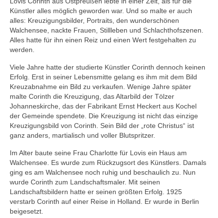
Lovis Corinth aus Ostpreußen lebte in einer Zeit, als für die
Künstler alles möglich geworden war. Und so malte er auch
Gemeinde
alles: Kreuzigungsbilder, Portraits, den wunderschönen
Walchensee, nackte Frauen, Stillleben und Schlachthofszenen.
Mitarbeitende
Alles hatte für ihn einen Reiz und einen Wert festgehalten zu
werden.
Pfarrteam
Viele Jahre hatte der studierte Künstler Corinth dennoch keinen
Erfolg. Erst in seiner Lebensmitte gelang es ihm mit dem Bild
Pfarrbüro
Kreuzabnahme ein Bild zu verkaufen. Wenige Jahre später
malte Corinth die Kreuzigung, das Altarbild der Tölzer
KantorIn
Johanneskirche, das der Fabrikant Ernst Heckert aus Kochel
der Gemeinde spendete. Die Kreuzigung ist nicht das einzige
Kita-Träger-Assistenz
Kreuzigungsbild von Corinth. Sein Bild der „rote Christus“ ist
ganz anders, martialisch und voller Blutspritzer.
Dekanatsbüro
Im Alter baute seine Frau Charlotte für Lovis ein Haus am
Hausmeister und Mesnerinnen
Walchensee. Es wurde zum Rückzugsort des Künstlers. Damals
ging es am Walchensee noch ruhig und beschaulich zu. Nun
Soziale Beratung
wurde Corinth zum Landschaftsmaler. Mit seinen
Landschaftsbildern hatte er seinen größten Erfolg. 1925
Kirchenvorstand
verstarb Corinth auf einer Reise in Holland. Er wurde in Berlin
beigesetzt.