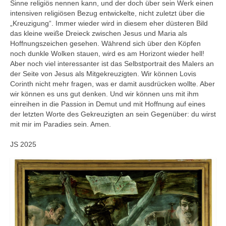
Sinne religiös nennen kann, und der doch über sein Werk einen
Evang. Kirche in Deutschland
intensiven religiösen Bezug entwickelte, nicht zuletzt über die
„Kreuzigung“. Immer wieder wird in diesem eher düsteren Bild
Kirchenmusik
das kleine weiße Dreieck zwischen Jesus und Maria als
Hoffnungszeichen gesehen. Während sich über den Köpfen
Organisten
noch dunkle Wolken stauen, wird es am Horizont wieder hell!
Aber noch viel interessanter ist das Selbstportrait des Malers an
der Seite von Jesus als Mitgekreuzigten. Wir können Lovis
Männerchor
Corinth nicht mehr fragen, was er damit ausdrücken wollte. Aber
wir können es uns gut denken. Und wir können uns mit ihm
Projektchor für Frauen
einreihen in die Passion in Demut und mit Hoffnung auf eines
der letzten Worte des Gekreuzigten an sein Gegenüber: du wirst
Joyce
mit mir im Paradies sein. Amen.
Posaunenchor
JS 2025
Jugend
Bilder Jugendarbeit
Freizeiten
Unsere Kinderfreizeit