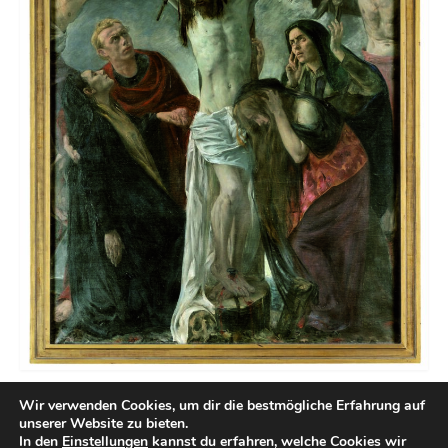
Konfetzival
Abenteuer-Übernachtung
Zeltlager Tent Event
Konfirmations-Kurs
Kinderprogramm
Kindergruppe
Vorkonfi-Gruppe
Jugendpgrogramm
Jugendgruppe
Jugendausschuss
Wir verwenden Cookies, um dir die bestmögliche Erfahrung auf
unserer Website zu bieten.
Dekantsjugend
In den
Einstellungen
kannst du erfahren, welche Cookies wir