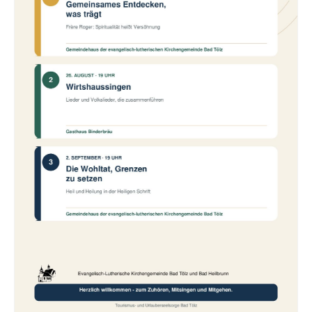
Gemeinde
Mitarbeitende
Pfarrteam
Pfarrbüro
KantorIn
Kita-Träger-Assistenz
Dekanatsbüro
Hausmeister und Mesnerinnen
Soziale Beratung
Kirchenvorstand