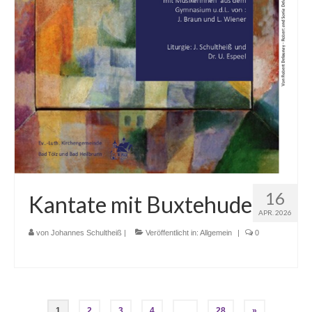
16
Kantate mit Buxtehude
APR. 2026
von
Johannes Schultheiß
|
Veröffentlicht in:
Allgemein
|
0
Seitennummerierung
1
2
3
4
…
28
»