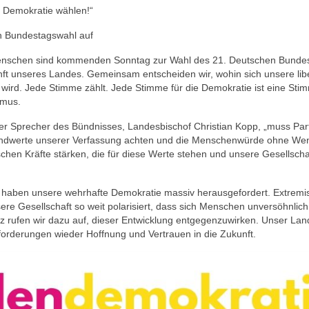
 Demokratie wählen!“
an Bundestagswahl auf
enschen sind kommenden Sonntag zur Wahl des 21. Deutschen Bunde
kunft unseres Landes. Gemeinsam entscheiden wir, wohin sich unsere lib
wird. Jede Stimme zählt. Jede Stimme für die Demokratie ist eine Sti
smus.
er Sprecher des Bündnisses, Landesbischof Christian Kopp, „muss Par
Grundwerte unserer Verfassung achten und die Menschenwürde ohne We
chen Kräfte stärken, die für diese Werte stehen und unsere Gesellschaf
n haben unsere wehrhafte Demokratie massiv herausgefordert. Extremis
ere Gesellschaft so weit polarisiert, dass sich Menschen unversöhnlich
z rufen wir dazu auf, dieser Entwicklung entgegenzuwirken. Unser Lan
orderungen wieder Hoffnung und Vertrauen in die Zukunft.