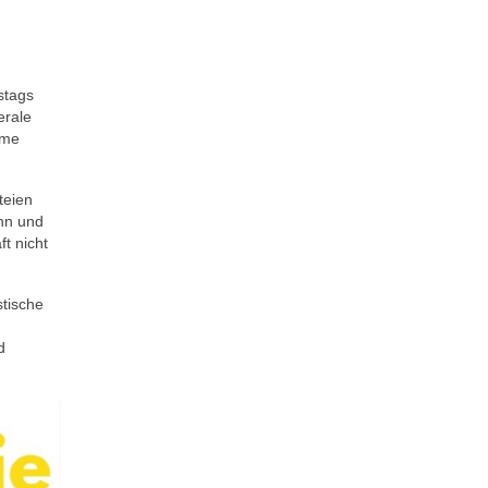
stags
erale
mme
teien
nn und
t nicht
tische
d