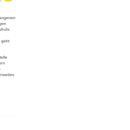
gangenen
igen
frufs:
 geht:
elle
ern
-
ernweites