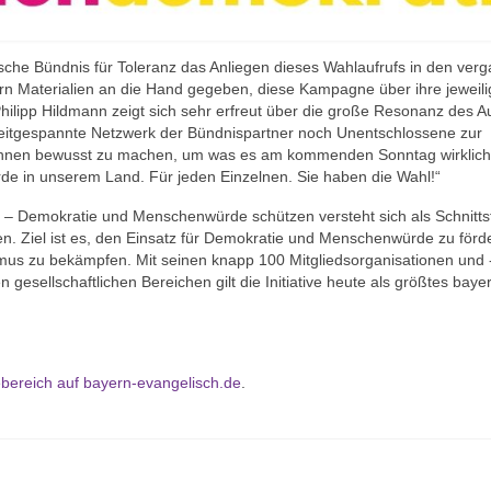
sche Bündnis für Toleranz das Anliegen dieses Wahlaufrufs in den ver
rn Materialien an die Hand gegeben, diese Kampagne über ihre jeweil
hilipp Hildmann zeigt sich sehr erfreut über die große Resonanz des Au
 weitgespannte Netzwerk der Bündnispartner noch Unentschlossene zur
ihnen bewusst zu machen, um was es am kommenden Sonntag wirklich
de in unserem Land. Für jeden Einzelnen. Sie haben die Wahl!“
 – Demokratie und Menschenwürde schützen versteht sich als Schnittst
ren. Ziel ist es, den Einsatz für Demokratie und Menschenwürde zu förd
us zu bekämpfen. Mit seinen knapp 100 Mitgliedsorganisationen und 
en gesellschaftlichen Bereichen gilt die Initiative heute als größtes bay
bereich auf bayern-evangelisch.de
.