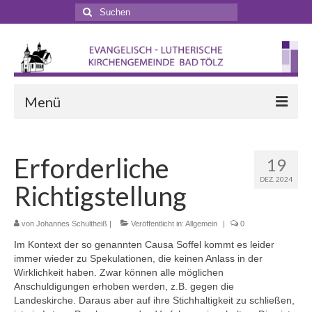
Suchen
nach:
Menü
Startseite
Erforderliche
19
Veranstaltungen
DEZ. 2024
Richtigstellung
Terminkalender
Gottesdienste
von
Johannes Schultheiß
|
Veröffentlicht in:
Allgemein
|
0
Im Kontext der so genannten Causa Soffel kommt es leider
Gottesdienstformen
immer wieder zu Spekulationen, die keinen Anlass in der
Wirklichkeit haben. Zwar können alle möglichen
Zappelphilipp- und Kindergottesdienst
Anschuldigungen erhoben werden, z.B. gegen die
Landeskirche. Daraus aber auf ihre Stichhaltigkeit zu schließen,
Pilgern