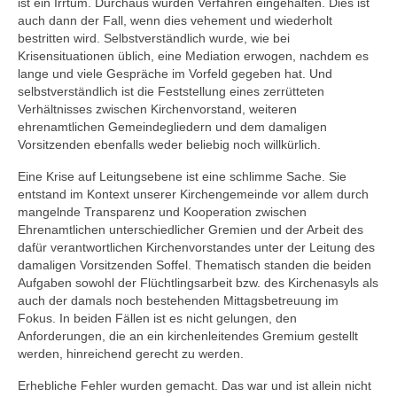
ist ein Irrtum. Durchaus wurden Verfahren eingehalten. Dies ist
auch dann der Fall, wenn dies vehement und wiederholt
Gemeinde
bestritten wird. Selbstverständlich wurde, wie bei
Krisensituationen üblich, eine Mediation erwogen, nachdem es
Mitarbeitende
lange und viele Gespräche im Vorfeld gegeben hat. Und
selbstverständlich ist die Feststellung eines zerrütteten
Pfarrteam
Verhältnisses zwischen Kirchenvorstand, weiteren
ehrenamtlichen Gemeindegliedern und dem damaligen
Pfarrbüro
Vorsitzenden ebenfalls weder beliebig noch willkürlich.
Eine Krise auf Leitungsebene ist eine schlimme Sache. Sie
KantorIn
entstand im Kontext unserer Kirchengemeinde vor allem durch
mangelnde Transparenz und Kooperation zwischen
Kita-Träger-Assistenz
Ehrenamtlichen unterschiedlicher Gremien und der Arbeit des
dafür verantwortlichen Kirchenvorstandes unter der Leitung des
Dekanatsbüro
damaligen Vorsitzenden Soffel. Thematisch standen die beiden
Aufgaben sowohl der Flüchtlingsarbeit bzw. des Kirchenasyls als
Hausmeister und Mesnerinnen
auch der damals noch bestehenden Mittagsbetreuung im
Fokus. In beiden Fällen ist es nicht gelungen, den
Soziale Beratung
Anforderungen, die an ein kirchenleitendes Gremium gestellt
werden, hinreichend gerecht zu werden.
Kirchenvorstand
Erhebliche Fehler wurden gemacht. Das war und ist allein nicht