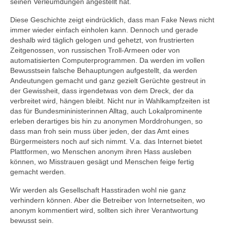
seinen Verleumdungen angestellt hat.
Gemeinde
Diese Geschichte zeigt eindrücklich, dass man Fake News nicht
immer wieder einfach einholen kann. Dennoch und gerade
deshalb wird täglich gelogen und gehetzt, von frustrierten
Mitarbeitende
Zeitgenossen, von russischen Troll-Armeen oder von
automatisierten Computerprogrammen. Da werden im vollen
Pfarrteam
Bewusstsein falsche Behauptungen aufgestellt, da werden
Andeutungen gemacht und ganz gezielt Gerüchte gestreut in
Pfarrbüro
der Gewissheit, dass irgendetwas von dem Dreck, der da
verbreitet wird, hängen bleibt. Nicht nur in Wahlkampfzeiten ist
KantorIn
das für Bundesmininisterinnen Alltag, auch Lokalprominente
erleben derartiges bis hin zu anonymen Morddrohungen, so
Kita-Träger-Assistenz
dass man froh sein muss über jeden, der das Amt eines
Bürgermeisters noch auf sich nimmt. V.a. das Internet bietet
Dekanatsbüro
Plattformen, wo Menschen anonym ihren Hass ausleben
können, wo Misstrauen gesägt und Menschen feige fertig
Hausmeister und Mesnerinnen
gemacht werden.
Soziale Beratung
Wir werden als Gesellschaft Hasstiraden wohl nie ganz
verhindern können. Aber die Betreiber von Internetseiten, wo
Kirchenvorstand
anonym kommentiert wird, sollten sich ihrer Verantwortung
bewusst sein.