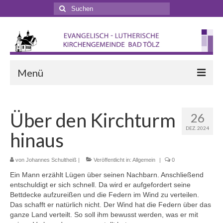
Suchen
nach:
Menü
Startseite
Über den Kirchturm
26
Veranstaltungen
DEZ. 2024
hinaus
Terminkalender
Gottesdienste
von
Johannes Schultheiß
|
Veröffentlicht in:
Allgemein
|
0
Ein Mann erzählt Lügen über seinen Nachbarn. Anschließend
Gottesdienstformen
entschuldigt er sich schnell. Da wird er aufgefordert seine
Bettdecke aufzureißen und die Federn im Wind zu verteilen.
Zappelphilipp- und Kindergottesdienst
Das schafft er natürlich nicht. Der Wind hat die Federn über das
ganze Land verteilt. So soll ihm bewusst werden, was er mit
Pilgern