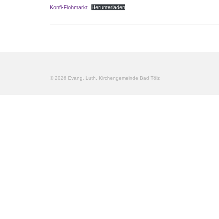
Konfi-Flohmarkt
Herunterladen
© 2026 Evang. Luth. Kirchengemeinde Bad Tölz