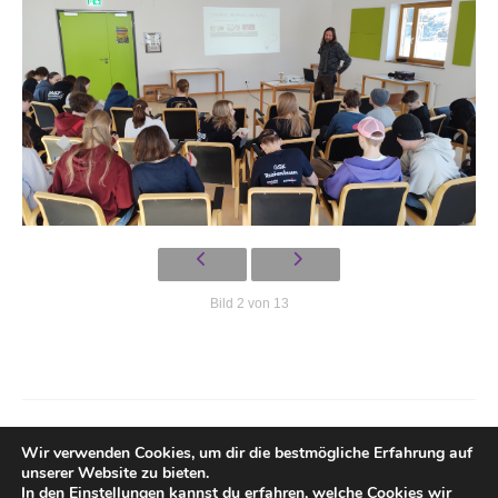
Gemeinde
Mitarbeitende
Pfarrteam
Pfarrbüro
KantorIn
Kita-Träger-Assistenz
Bild 2 von 13
Dekanatsbüro
Hausmeister und Mesnerinnen
Soziale Beratung
Wir verwenden Cookies, um dir die bestmögliche Erfahrung auf
Kirchenvorstand
unserer Website zu bieten.
In den
Einstellungen
kannst du erfahren, welche Cookies wir