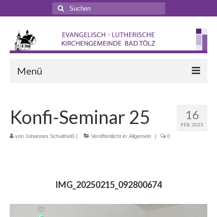
Suchen
nach:
Menü
Startseite
Konfi-Seminar 25
16
Veranstaltungen
FEB. 2025
Terminkalender
von
Johannes Schultheiß
|
Veröffentlicht in:
Allgemein
|
0
Gottesdienste
Gottesdienstformen
IMG_20250215_092800674
Zappelphilipp- und Kindergottesdienst
Pilgern