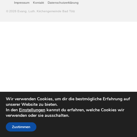
Impressum
Kontakt
Datenschutzerklärung
Gemeinde
© 2026 Evang. Luth. Kirchengemeinde Bad Tölz
Mitarbeitende
Pfarrteam
Pfarrbüro
KantorIn
Kita-Träger-Assistenz
Dekanatsbüro
Wir verwenden Cookies, um dir die bestmögliche Erfahrung auf
Hausmeister und Mesnerinnen
unserer Website zu bieten.
In den
Einstellungen
kannst du erfahren, welche Cookies wir
Soziale Beratung
verwenden oder sie ausschalten.
Kirchenvorstand
Zustimmen