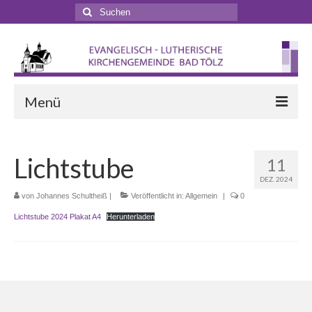
Suchen
nach:
Menü
Startseite
Lichtstube
11
Veranstaltungen
DEZ. 2024
Terminkalender
von
Johannes Schultheiß
|
Veröffentlicht in:
Allgemein
|
0
Lichtstube 2024 Plakat A4
Herunterladen
Gottesdienste
Gottesdienstformen
Zappelphilipp- und Kindergottesdienst
Pilgern