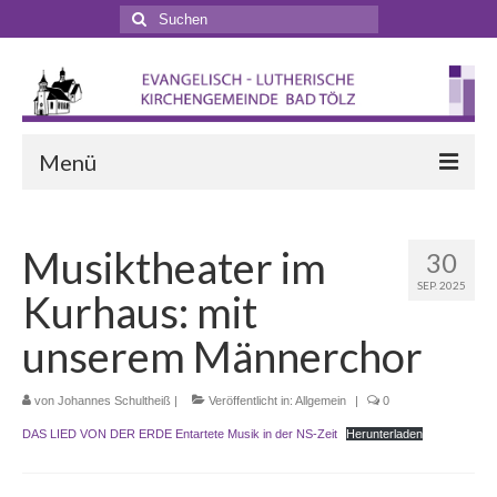
Suchen
nach:
Menü
Startseite
Musiktheater im
30
Veranstaltungen
SEP. 2025
Kurhaus: mit
Terminkalender
unserem Männerchor
Gottesdienste
von
Johannes Schultheiß
Gottesdienstformen
|
Veröffentlicht in:
Allgemein
|
0
DAS LIED VON DER ERDE Entartete Musik in der NS-Zeit
Herunterladen
Zappelphilipp- und Kindergottesdienst
Pilgern