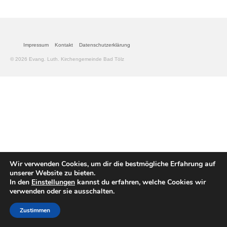
Gemeinde
Mitarbeitende
Impressum
Kontakt
Datenschutzerklärung
© 2026 Evang. Luth. Kirchengemeinde Bad Tölz
Pfarrteam
Pfarrbüro
KantorIn
Kita-Träger-Assistenz
Dekanatsbüro
Wir verwenden Cookies, um dir die bestmögliche Erfahrung auf
Hausmeister und Mesnerinnen
unserer Website zu bieten.
In den
Einstellungen
kannst du erfahren, welche Cookies wir
Soziale Beratung
verwenden oder sie ausschalten.
Kirchenvorstand
Zustimmen