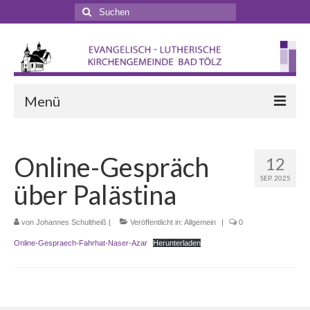
Suchen
nach:
Menü
Startseite
Online-Gespräch
12
Veranstaltungen
SEP. 2025
über Palästina
Terminkalender
Gottesdienste
von
Johannes Schultheiß
|
Veröffentlicht in:
Allgemein
|
0
Online-Gespraech-Fahrhat-Naser-Azar
Herunterladen
Gottesdienstformen
Zappelphilipp- und Kindergottesdienst
Pilgern