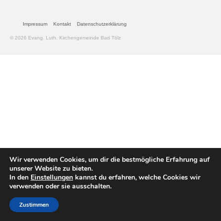
Gemeinde
Impressum
Kontakt
Datenschutzerklärung
© 2026 Evang. Luth. Kirchengemeinde Bad Tölz
Mitarbeitende
Pfarrteam
Pfarrbüro
KantorIn
Kita-Träger-Assistenz
Dekanatsbüro
Wir verwenden Cookies, um dir die bestmögliche Erfahrung auf
Hausmeister und Mesnerinnen
unserer Website zu bieten.
In den
Einstellungen
kannst du erfahren, welche Cookies wir
Soziale Beratung
verwenden oder sie ausschalten.
Kirchenvorstand
Zustimmen