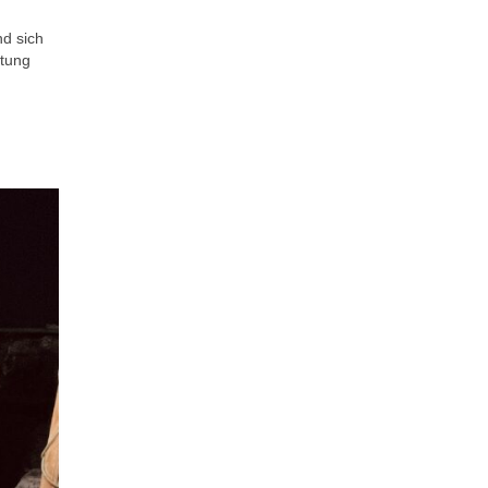
nd sich
ltung