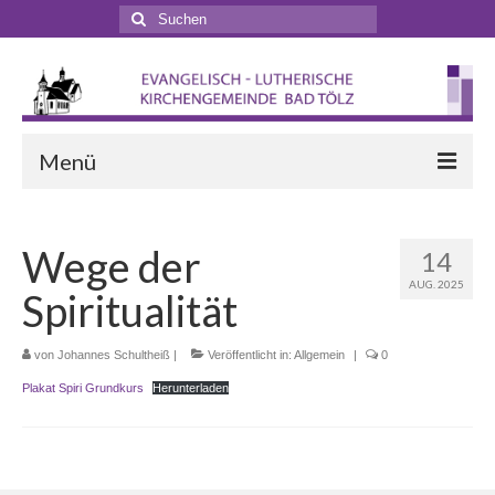
Suchen
nach:
Menü
Startseite
Wege der
14
Veranstaltungen
AUG. 2025
Spiritualität
Terminkalender
Gottesdienste
von
Johannes Schultheiß
|
Veröffentlicht in:
Allgemein
|
0
Plakat Spiri Grundkurs
Herunterladen
Gottesdienstformen
Zappelphilipp- und Kindergottesdienst
Pilgern