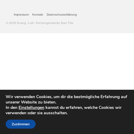
Gemeinde
Impressum
Kontakt
Datenschutzerklärung
© 2026 Evang. Luth. Kirchengemeinde Bad Tölz
Mitarbeitende
Pfarrteam
Pfarrbüro
KantorIn
Kita-Träger-Assistenz
Dekanatsbüro
Wir verwenden Cookies, um dir die bestmögliche Erfahrung auf
Hausmeister und Mesnerinnen
unserer Website zu bieten.
In den
Einstellungen
kannst du erfahren, welche Cookies wir
Soziale Beratung
verwenden oder sie ausschalten.
Kirchenvorstand
Zustimmen