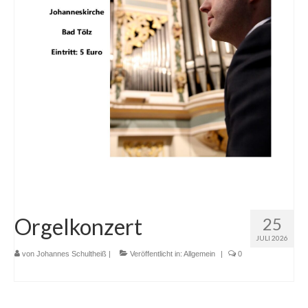
Evang. Kirche in Deutschland
Kirchenmusik
Organisten
Männerchor
Projektchor für Frauen
Joyce
Posaunenchor
Jugend
Orgelkonzert
25
JULI 2026
Bilder Jugendarbeit
von
Johannes Schultheiß
|
Veröffentlicht in:
Allgemein
|
0
Freizeiten
Unsere Kinderfreizeit