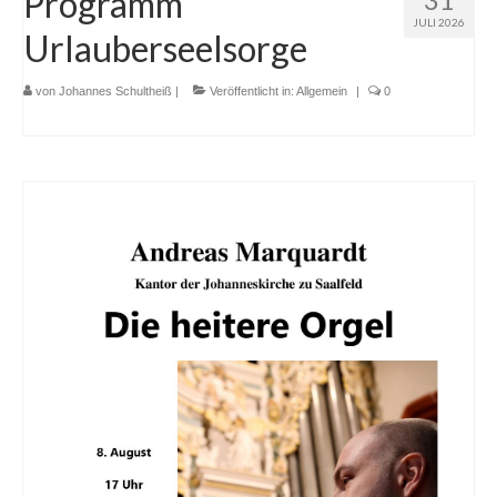
Programm
Ausschüsse, Arbeitskreise und
Beauftragungen
JULI 2026
Urlauberseelsorge
Protokolle
von
Johannes Schultheiß
|
Veröffentlicht in:
Allgemein
|
0
Kirchen
Johanneskirche Bad Tölz
Altarbild „Kreuzigung“ von Lovis Corinth
Christuskirche Bad Heilbrunn
Geschichte
Karte der Ortsteile
Dekanat Bad Tölz
Evang. Erwachsenenbildung Oberland
Evang.-Luth. Kirche in Bayern