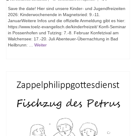
Save the date! Hier sind unsere Kinder- und Jugendfreizeiten
Gruppen und Kreise
2026: Kinderwochenende in Magnetsried: 9.-11.
JanuarWeitere Infos und die offizielle Anmeldung gibt es hier:
AK Fair kaufen
https://www.toelz-evangelisch.de/kinderfreizeit/ Konfi-Seminar
in Possenhofen und Tutzing: 7.-8. Februar Konfetzival am
Asyl im Oberland
Walchensee: 17.-20. Juli Abenteuer-Übernachtung in Bad
Heilbrunn: …
Weiter
Alleinerziehende
Dämmerschoppen für Herren
Trauercafé
Nachmittag der Begegnung
Gespräche auf der blauen Couch
Predigttextgespräch
Meditatives Tanzen
Kindertagesstätten