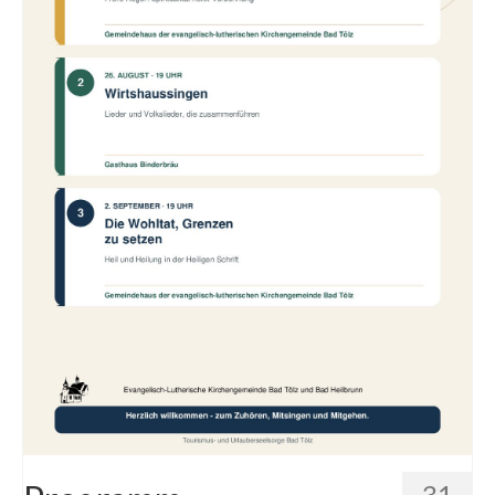
Gemeinde
Mitarbeitende
Pfarrteam
Pfarrbüro
KantorIn
Kita-Träger-Assistenz
Dekanatsbüro
Hausmeister und Mesnerinnen
Soziale Beratung
Kirchenvorstand
31