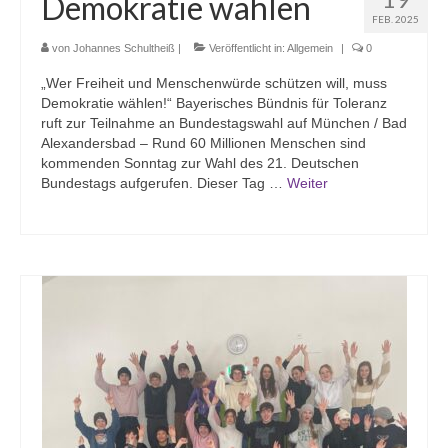
Demokratie wählen
FEB. 2025
Konfetzival
von
Johannes Schultheiß
|
Veröffentlicht in:
Allgemein
|
0
Abenteuer-Übernachtung
„Wer Freiheit und Menschenwürde schützen will, muss
Demokratie wählen!“ Bayerisches Bündnis für Toleranz
Zeltlager Tent Event
ruft zur Teilnahme an Bundestagswahl auf München / Bad
Alexandersbad – Rund 60 Millionen Menschen sind
Konfirmations-Kurs
kommenden Sonntag zur Wahl des 21. Deutschen
Bundestags aufgerufen. Dieser Tag …
Weiter
Kinderprogramm
Kindergruppe
Vorkonfi-Gruppe
Jugendpgrogramm
Jugendgruppe
Jugendausschuss
Dekantsjugend