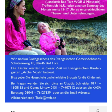
Gemeinde
Mitarbeitende
Pfarrteam
Pfarrbüro
KantorIn
Kita-Träger-Assistenz
Dekanatsbüro
Hausmeister und Mesnerinnen
Soziale Beratung
Kirchenvorstand
5