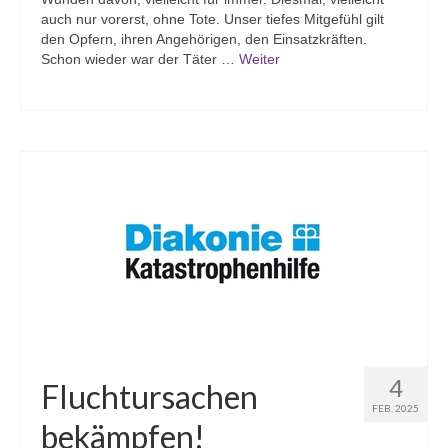
auch nur vorerst, ohne Tote. Unser tiefes Mitgefühl gilt
Gemeindehäuser
den Opfern, ihren Angehörigen, den Einsatzkräften.
Schon wieder war der Täter …
Weiter
Spenden
4
Fluchtursachen
FEB. 2025
bekämpfen!