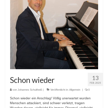
Kindergarten Arche Noah Bad Tölz
Kita Himmelszelt Bad Heilbrunn
Taufe, Trauung, Trauerfeier
Taufe
Trauung
Trauerfeier
Kasualgebühren
13
Umwelt
Schon wieder
FEB. 2025
Schöpfungsleitlinien
von
Johannes Schultheiß
|
Veröffentlicht in:
Allgemein
|
0
Gemeindebrief
Schon wieder ein Anschlag! Völlig unerwartet wurden
Menschen attackiert, sind schwer verletzt, tragen
Podcast
Wunden davon, vielleicht für immer. Diesmal, vielleicht