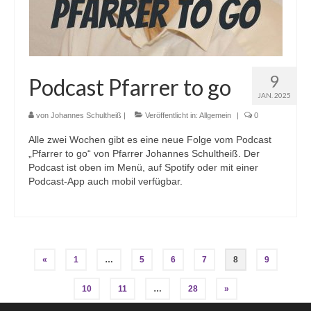
9
Podcast Pfarrer to go
JAN. 2025
von
Johannes Schultheiß
|
Veröffentlicht in:
Allgemein
|
0
Alle zwei Wochen gibt es eine neue Folge vom Podcast
„Pfarrer to go“ von Pfarrer Johannes Schultheiß. Der
Podcast ist oben im Menü, auf Spotify oder mit einer
Podcast-App auch mobil verfügbar.
Seitennummerierung
«
1
…
5
6
7
8
9
der
10
11
…
28
»