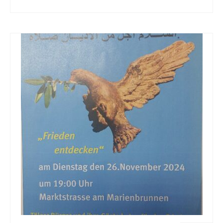
Ausschüsse, Arbeitskreise und
Beauftragungen
Protokolle
Kirchen
Johanneskirche Bad Tölz
Altarbild „Kreuzigung“ von Lovis Corinth
Christuskirche Bad Heilbrunn
Geschichte
Karte der Ortsteile
Dekanat Bad Tölz
Evang. Erwachsenenbildung Oberland
Evang.-Luth. Kirche in Bayern