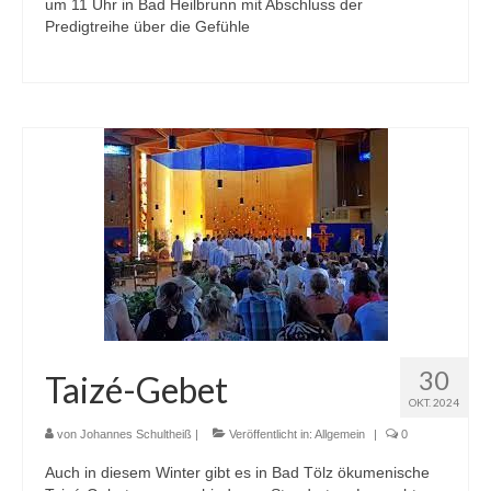
um 11 Uhr in Bad Heilbrunn mit Abschluss der
Predigtreihe über die Gefühle
30
Taizé-Gebet
OKT. 2024
von
Johannes Schultheiß
|
Veröffentlicht in:
Allgemein
|
0
Auch in diesem Winter gibt es in Bad Tölz ökumenische