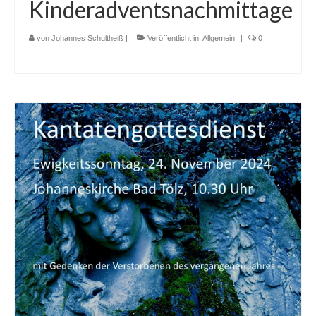
Kinderadventsnachmittage
Kindergarten Arche Noah Bad Tölz
von
Johannes Schultheiß
|
Veröffentlicht in:
Allgemein
|
0
Kita Himmelszelt Bad Heilbrunn
Taufe, Trauung, Trauerfeier
Taufe
Trauung
Trauerfeier
Kasualgebühren
Umwelt
Schöpfungsleitlinien
Gemeindebrief
Podcast