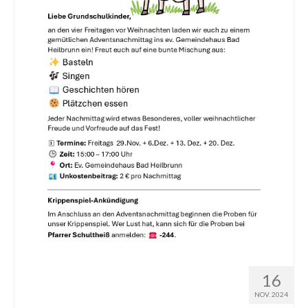
Gruppen und Kreise
AK Fair kaufen
Asyl im Oberland
Alleinerziehende
Dämmerschoppen für Herren
Trauercafé
Nachmittag der Begegnung
Gespräche auf der blauen Couch
Predigttextgespräch
Meditatives Tanzen
16
NOV. 2024
Kindertagesstätten