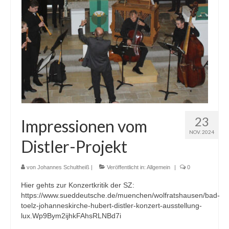
Gemeinde
Mitarbeitende
Pfarrteam
Pfarrbüro
KantorIn
23
Impressionen vom
Kita-Träger-Assistenz
NOV. 2024
Distler-Projekt
Dekanatsbüro
Hausmeister und Mesnerinnen
von
Johannes Schultheiß
|
Veröffentlicht in:
Allgemein
|
0
Hier gehts zur Konzertkritik der SZ:
Soziale Beratung
https://www.sueddeutsche.de/muenchen/wolfratshausen/bad-
toelz-johanneskirche-hubert-distler-konzert-ausstellung-
Kirchenvorstand
lux.Wp9Bym2ijhkFAhsRLNBd7i