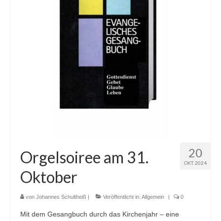
20
Orgelsoiree am 31.
OKT. 2024
Oktober
von
Johannes Schultheiß
|
Veröffentlicht in:
Allgemein
|
0
Mit dem Gesangbuch durch das Kirchenjahr – eine