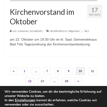
17
Kirchenvorstand im
OKT. 2024
Oktober
von
Johannes Schultheiß
|
Veröffentlicht in:
Allgemein
|
0
am 22. Oktober um 19:30 Uhr im kl. Saal, Gemeindehaus
Bad Tölz Tagesordnung der Kirchenvorstandssitzung:
Seitennummerierung
«
1
…
7
8
9
10
11
der
12
13
…
28
»
Beiträge
Wir verwenden Cookies, um dir die bestmögliche Erfahrung auf
unserer Website zu bieten.
In den
Einstellungen
kannst du erfahren, welche Cookies wir
verwenden oder sie ausschalten.
Impressum
Kontakt
Datenschutzerklärung