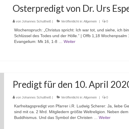
Osterpredigt von Dr. Urs Esp
von
Johannes Schultheiß
|
Veröffentlicht in:
Allgemein
|
0
Wochenspruch: „Christus spricht: Ich war tot, und siehe, ich bi
Schlüssel des Todes und der Hölle.“ | Offb 1,18 Wochenpsalm 
Evangelium: Mk 16, 1-8 …
Weiter
Predigt für den 10. April 202
von
Johannes Schultheiß
|
Veröffentlicht in:
Allgemein
|
0
Karfreitagspredigt von Pfarrer i.R. Ludwig Scherer: Ja, liebe 
sind mit ca. 2 Mrd. Mitgliedern größte Weltreligion. Neben 
Buddhismus. Und das Symbol der Christen …
Weiter