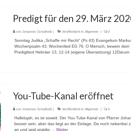
Predigt für den 29. März 20
von
Johannes Schultheiß
|
Veröffentlicht in:
Allgemein
|
0
Sonntag Judika „Schaffe mir Recht“ (Ps 43) Evangelium Marku
Wochenpsalm 43, Wochenlied EG 76: O Mensch, bewein dein‘ S
Predigttext Hebräer 13, 12-14 (eigene Übersetzung) 12Daru
You-Tube-Kanal eröffnet
von
Johannes Schultheiß
|
Veröffentlicht in:
Allgemein
|
0
Hallelujah, es ist soweit. Der You-Tube-Kanal von Pfarrer Johan
besser sein, aber das liegt an der Einlage. Da noch nebenbei
an und seid gnädig …
Weiter