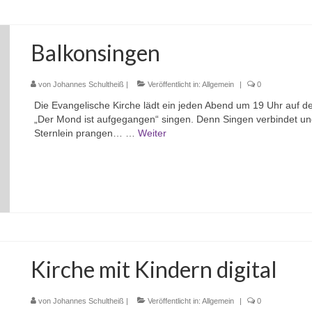
Balkonsingen
von
Johannes Schultheiß
|
Veröffentlicht in:
Allgemein
|
0
Die Evangelische Kirche lädt ein jeden Abend um 19 Uhr auf d
„Der Mond ist aufgegangen“ singen. Denn Singen verbindet und
Sternlein prangen… …
Weiter
Kirche mit Kindern digital
von
Johannes Schultheiß
|
Veröffentlicht in:
Allgemein
|
0