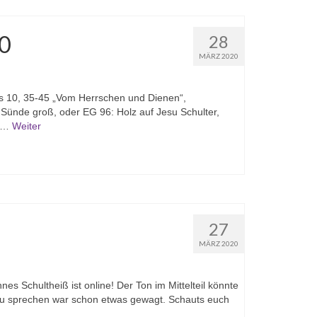
20
28
MÄRZ 2020
s 10, 35-45 „Vom Herrschen und Dienen“,
ünde groß, oder EG 96: Holz auf Jesu Schulter,
m …
Weiter
27
MÄRZ 2020
nes Schultheiß ist online! Der Ton im Mittelteil könnte
 zu sprechen war schon etwas gewagt. Schauts euch