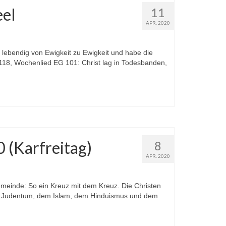
eel
11
APR. 2020
n lebendig von Ewigkeit zu Ewigkeit und habe die
118, Wochenlied EG 101: Christ lag in Todesbanden,
0 (Karfreitag)
8
APR. 2020
Gemeinde: So ein Kreuz mit dem Kreuz. Die Christen
dem Judentum, dem Islam, dem Hinduismus und dem